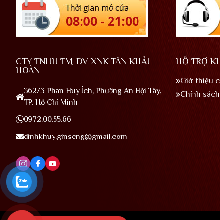
CTY TNHH TM-DV-XNK TÂN KHẢI
HỖ TRỢ K
HOÀN
Giới thiệu 
362/3 Phan Huy Ích, Phường An Hội Tây,
Chính sách 
TP. Hồ Chí Minh
0972.00.55.66
dinhkhuy.ginseng@gmail.com