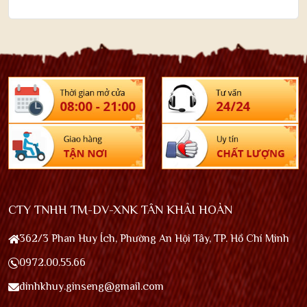
CTY TNHH TM-DV-XNK TÂN KHẢI HOÀN
362/3 Phan Huy Ích, Phường An Hội Tây, TP. Hồ Chí Minh
0972.00.55.66
dinhkhuy.ginseng@gmail.com