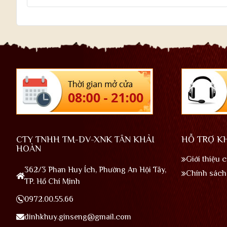
CTY TNHH TM-DV-XNK TÂN KHẢI
HỖ TRỢ K
HOÀN
Giới thiệu 
362/3 Phan Huy Ích, Phường An Hội Tây,
Chính sách 
TP. Hồ Chí Minh
0972.00.55.66
dinhkhuy.ginseng@gmail.com