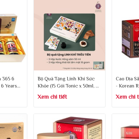
 365 6
Bộ Quà Tặng Linh Khí Sức
Cao Địa S
 6 Years
Khỏe (15 Gói Tonic x 50ml, 3
- Korean 
ct 365
Gói Sâm Lát x 18g)
Extract Li
Xem chi tiết
Xem chi t