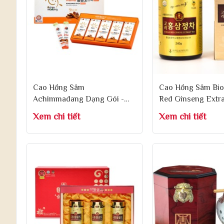
Cao Hồng Sâm
Cao Hồng Sâm Bio
Achimmadang Dạng Gói -
Red Ginseng Extra
Achimmadang Hongsamgold
240g x 1 Lọ
Xem chi tiết
Xem chi tiết
Stick 10ml x 30 Gói