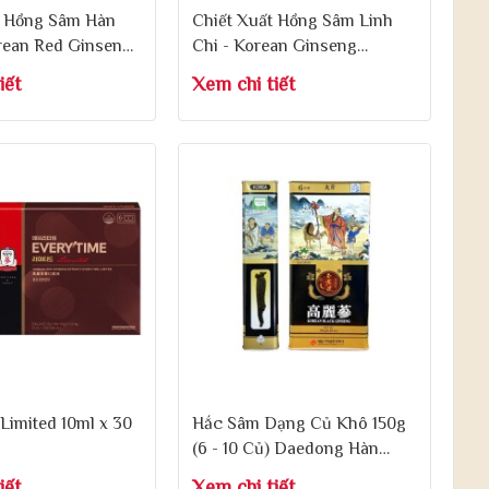
t Hồng Sâm Hàn
Chiết Xuất Hồng Sâm Linh
rean Red Ginseng
Chi - Korean Ginseng
ink 80ml x 30 Gói
Linhzhi Liquid 100ml x 10
iết
Xem chi tiết
Chai
Limited 10ml x 30
Hắc Sâm Dạng Củ Khô 150g
(6 - 10 Củ) Daedong Hàn
Quốc
iết
Xem chi tiết