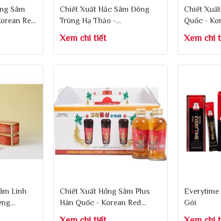
ồng Sâm
Chiết Xuất Hắc Sâm Đông
Chiết Xuấ
orean Red
Trùng Hạ Thảo -
Quốc - Ko
240g
Achimmadang Cordyceps
Extract Dr
Xem chi tiết
Xem chi t
Militaris & Korea Black
Ginseng 500g x 2 Lọ
âm Linh
Chiết Xuất Hồng Sâm Plus
Everytime 
eng
Hàn Quốc - Korean Red
Gói
l x 60 Gói
Ginseng Liquid Plus 120ml x
Xem chi tiết
Xem chi t