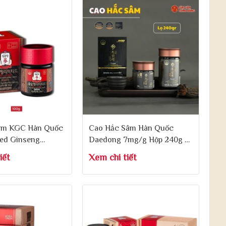
âm KGC Hàn Quốc
Cao Hắc Sâm Hàn Quốc
Red Ginseng
Daedong 7mg/g Hộp 240g -
mited 100g
Ginssen Black Ginseng
iết
Xem chi tiết
Essence