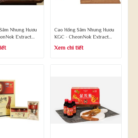
 Sâm Nhung Hươu
Cao Hồng Sâm Nhung Hươu
onNok Extract
KGC - CheonNok Extract
180g x 2 Lọ
iết
Xem chi tiết