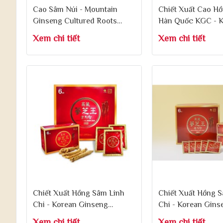
Cao Sâm Núi - Mountain
Chiết Xuất Cao H
Ginseng Cultured Roots
Hàn Quốc KGC - K
Royal Gold 1000g
Ginseng Extract 
Xem chi tiết
Xem chi tiết
Chiết Xuất Hồng Sâm Linh
Chiết Xuất Hồng S
Chi - Korean Ginseng
Chi - Korean Gins
Linhzhi Liquid 50ml x 30 Gói
Linhzhi Liquid 50m
Xem chi tiết
Xem chi tiết