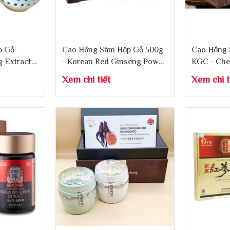
 Gỗ -
Cao Hồng Sâm Hộp Gỗ 500g
Cao Hồng
 Extract
- Korean Red Ginseng Power
KGC - Che
Black Garlic Saponin ≥ 35
180g x 1 Lọ
Xem chi tiết
Xem chi t
mg/g