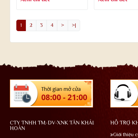
1
2
3
4
>
>|
CTY TNHH TM-DV-XNK TÂN KHẢI
HỖ TRỢ K
HOÀN
Giới thiệu 