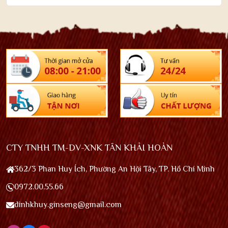
CTY TNHH TM-DV-XNK TÂN KHẢI HOÀN
362/3 Phan Huy Ích, Phường An Hội Tây, TP. Hồ Chí Minh
0972.00.55.66
dinhkhuy.ginseng@gmail.com