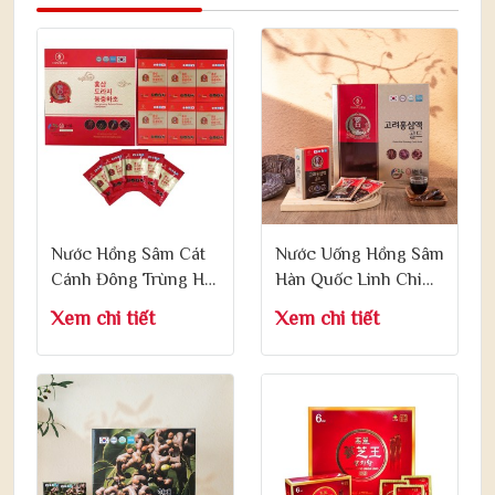
Nước Hồng Sâm Cát
Nước Uống Hồng Sâm
Cánh Đông Trùng Hạ
Hàn Quốc Linh Chi
Thảo 70ml x 30 Gói
Táo Đỏ - Korean Red
Xem chi tiết
Xem chi tiết
Ginseng Drink Gold
70ml x 30 Gói