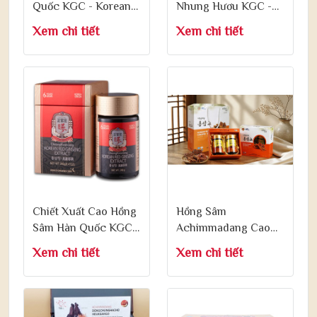
Quốc KGC - Korean
Nhung Hươu KGC -
Red Ginseng Extract
CheonNok Extract
Xem chi tiết
Xem chi tiết
30g
180g x 2 Lọ
Chiết Xuất Cao Hồng
Hồng Sâm
Sâm Hàn Quốc KGC -
Achimmadang Cao
Korean Red Ginseng
Cấp Achimmadang
Xem chi tiết
Xem chi tiết
Extract 240g
Hongsamgold
Premium 240g x 2 Lọ