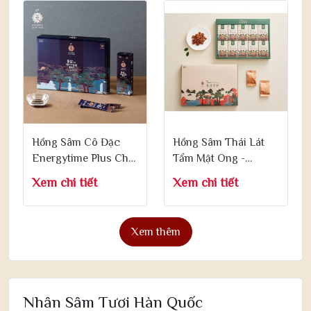
Hồng Sâm Cô Đặc
Hồng Sâm Thái Lát
Energytime Plus Cho
Tẩm Mật Ong -
Nam Giới 10g x 32
Korean Honey Sliced
Xem chi tiết
Xem chi tiết
Gói
Red Ginseng 18g x 10
Gói
Xem thêm
Nhân Sâm Tươi Hàn Quốc