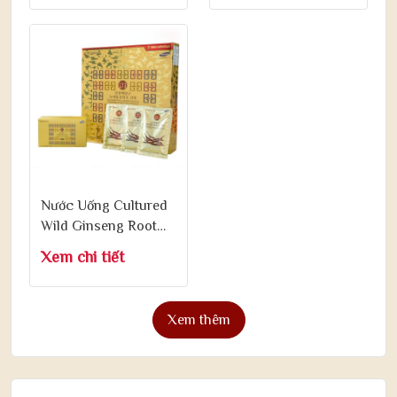
20ml x 60 Ống
Nước Uống Cultured
Wild Ginseng Root
Silkworm Cordyceps
Xem chi tiết
Extract 70ml x 30
Gói
Xem thêm