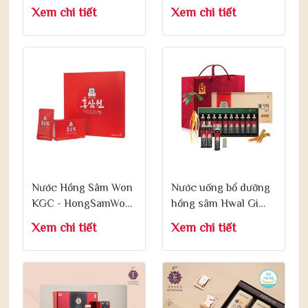
Premium
Balance 10ml x 30
Xem chi tiết
Xem chi tiết
Achimmadang
Gói
Hongsam Slice 200g
Nước Hồng Sâm Won
Nước uống bổ dưỡng
KGC - HongSamWon
hồng sâm Hwal Gi
Pouch 70ml x 30 Gói
Ruk - Korean red
Xem chi tiết
Xem chi tiết
ginseng Hwal Gi Ruk
20ml x 10 Chai