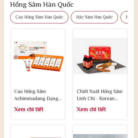
Hồng Sâm Hàn Quốc
Cao Hồng Sâm Hàn Quốc
Hắc Sâm Hàn Quốc
Hồng 
Cao Hồng Sâm
Chiết Xuất Hồng Sâm
Achimmadang Dạng
Linh Chi - Korean
Gói - Achimmadang
Ginseng Linhzhi
Xem chi tiết
Xem chi tiết
Hongsamgold Stick
Liquid 100ml x 10
10ml x 30 Gói
Chai