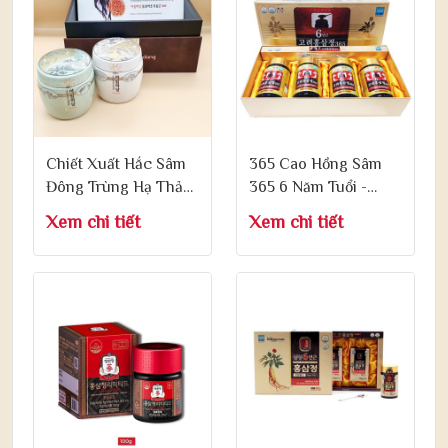
Chiết Xuất Hắc Sâm
365 Cao Hồng Sâm
Đông Trùng Hạ Thảo
365 6 Năm Tuổi -
- Achimmadang
Korean 6 Years Red
Xem chi tiết
Xem chi tiết
Cordyceps Militaris &
Ginseng Extract 365
Korea Black Ginseng
Hộp 240g x 4 Lọ
500g x 2 Lọ