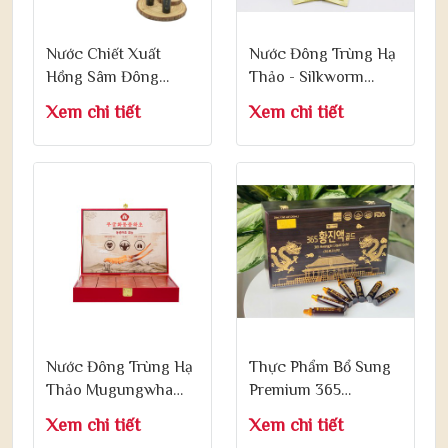
Nước Chiết Xuất
Nước Đông Trùng Hạ
Hồng Sâm Đông
Thảo - Silkworm
Trùng Hoàng Đế
Cordtceps Gold King
Xem chi tiết
Xem chi tiết
Liquid Gold 20ml x
30ml x 60 Gói
60 Lọ
Nước Đông Trùng Hạ
Thực Phẩm Bổ Sung
Thảo Mugungwha
Premium 365
Dongchunghachoil
Emperor
Xem chi tiết
Xem chi tiết
30ml x 60 Gói
Gyeongokgo Gold