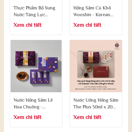
Thực Phẩm Bổ Sung
Hồng Sâm Củ Khô
Nước Tăng Lực
Wooshin - Korean
Inbosam D 180ml x 6
Red Ginseng Hộp
Xem chi tiết
Xem chi tiết
Lon
300g
Nước Hồng Sâm Lê
Nước Uống Hồng Sâm
Hoa Chuông -
The Plus 50ml x 20
Bellflower Roots &
Gói
Xem chi tiết
Xem chi tiết
Pear with Korean Red
Ginseng 12g x 30 Gói