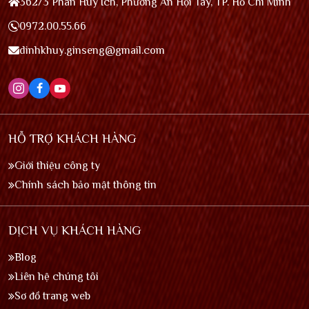
362/3 Phan Huy Ích, Phường An Hội Tây, TP. Hồ Chí Minh
0972.00.55.66
dinhkhuy.ginseng@gmail.com
HỖ TRỢ KHÁCH HÀNG
Giới thiệu công ty
Chính sách bảo mật thông tin
DỊCH VỤ KHÁCH HÀNG
Blog
Liên hệ chúng tôi
Sơ đồ trang web