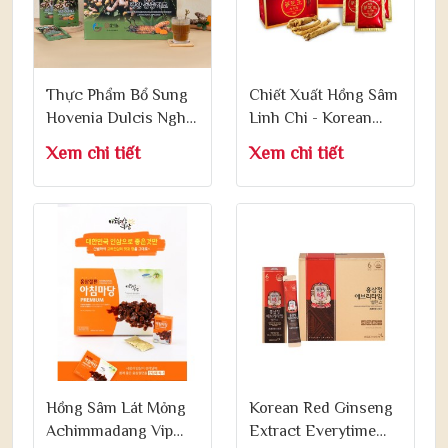
Thực Phẩm Bổ Sung
Chiết Xuất Hồng Sâm
Hovenia Dulcis Nghệ
Linh Chi - Korean
Vàng Đông Trùng Hạ
Ginseng Linhzhi
Xem chi tiết
Xem chi tiết
Thảo 70ml x 30 Gói
Liquid 50ml x 30 Gói
Hồng Sâm Lát Mỏng
Korean Red Ginseng
Achimmadang Vip
Extract Everytime