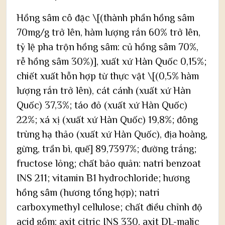
Hồng sâm cô đặc \[(thành phần hồng sâm
70mg/g trở lên, hàm lượng rắn 60% trở lên,
tỷ lệ pha trộn hồng sâm: củ hồng sâm 70%,
rễ hồng sâm 30%)], xuất xứ Hàn Quốc 0,15%;
chiết xuất hỗn hợp từ thực vật \[(0,5% hàm
lượng rắn trở lên), cát cánh (xuất xứ Hàn
Quốc) 37,3%; táo đỏ (xuất xứ Hàn Quốc)
22%; xá xị (xuất xứ Hàn Quốc) 19,8%; đông
trùng hạ thảo (xuất xứ Hàn Quốc), địa hoàng,
gừng, trần bì, quế] 89,7397%; đường trắng;
fructose lỏng; chất bảo quản: natri benzoat
INS 211; vitamin B1 hydrochloride; hương
hồng sâm (hương tổng hợp); natri
carboxymethyl cellulose; chất điều chỉnh độ
acid gồm: axit citric INS 330, axit DL-malic